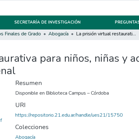
SECRETARÍA DE INVESTIGACIÓN
PREGUNTAS
os Finales de Grado
Abogacía
La prisión virtual restaurativa para niños, niñas y adolescentes en conflicto con la ley penal
taurativa para niños, niñas y 
enal
Resumen
Disponible en Biblioteca Campus – Córdoba
URI
https://repositorio.21.edu.ar/handle/ues21/15750
f
Colecciones
Abogacía