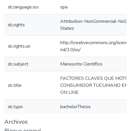
dc.language.iso
spa
Attribution-NonCommercial-NoDer
dc.rights
States
http://creativecommons.org/licens
dc.rights.uri
nd/3.0/us/
dc.subject
Manuscrito Científico
FACTORES CLAVES QUE MOTIV
dc.title
CONSUMIDOR TUCUMANO EN 
ON LINE
dc.type
bachelorThesis
Archivos
Bloque original