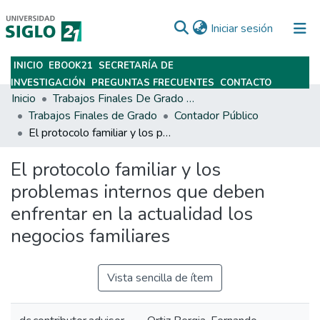
(current)
Iniciar sesión
INICIO
EBOOK21
SECRETARÍA DE
Subir
INVESTIGACIÓN
PREGUNTAS FRECUENTES
CONTACTO
Inicio
Trabajos Finales De Grado Y Posgrado
Trabajos Finales de Grado
Contador Público
El protocolo familiar y los problemas internos que deben enfrentar en la actualidad los negocios familiares
El protocolo familiar y los
problemas internos que deben
enfrentar en la actualidad los
negocios familiares
Vista sencilla de ítem