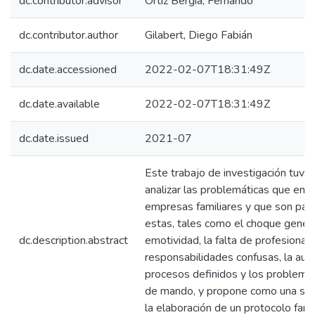
dc.contributor.advisor
Ortiz Bergia, Fernando
dc.contributor.author
Gilabert, Diego Fabián
dc.date.accessioned
2022-02-07T18:31:49Z
dc.date.available
2022-02-07T18:31:49Z
dc.date.issued
2021-07
Este trabajo de investigación tuvo 
analizar las problemáticas que enfr
empresas familiares y que son part
estas, tales como el choque generac
dc.description.abstract
emotividad, la falta de profesionaliz
responsabilidades confusas, la aus
procesos definidos y los problema
de mando, y propone como una solu
la elaboración de un protocolo famil