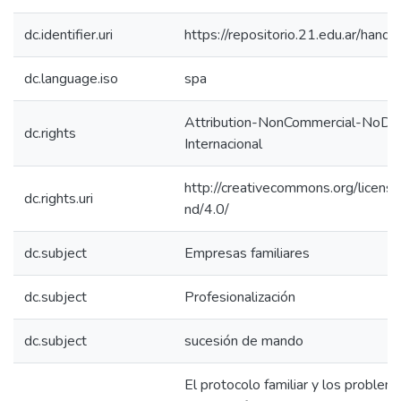
dc.identifier.uri
https://repositorio.21.edu.ar/han
dc.language.iso
spa
Attribution-NonCommercial-NoDeri
dc.rights
Internacional
http://creativecommons.org/licens
dc.rights.uri
nd/4.0/
dc.subject
Empresas familiares
dc.subject
Profesionalización
dc.subject
sucesión de mando
El protocolo familiar y los problem