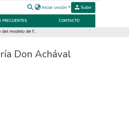
Iniciar sesión
Subir
 FRECUENTES
CONTACTO
Desarrollo del modelo de franquicias para Cervecería Don Achával Rodriguez.
ería Don Achával