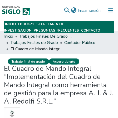
(current)
Iniciar sesión
INICIO
EBOOK21
SECRETARÍA DE
Subir
INVESTIGACIÓN
PREGUNTAS FRECUENTES
CONTACTO
Inicio
Trabajos Finales De Grado Y Posgrado
Trabajos Finales de Grado
Contador Público
El Cuadro de Mando Integral “Implementación del Cuadro de Mando Integral como herramienta de gestión para la empresa A. J. & J. A. Redolfi S.R.L.”
Trabajo final de grado
Acceso abierto
El Cuadro de Mando Integral
“Implementación del Cuadro de
Mando Integral como herramienta
de gestión para la empresa A. J. & J.
A. Redolfi S.R.L.”