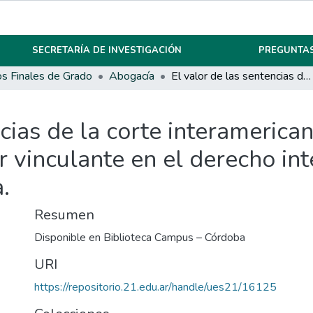
SECRETARÍA DE INVESTIGACIÓN
PREGUNTAS
os Finales de Grado
Abogacía
El valor de las sentencias de la corte interamericana de derechos humanos y su carácter vinculante en el derecho interno argentino luego del fallo Fontevecchia.
ncias de la corte interameric
 vinculante en el derecho in
.
Resumen
Disponible en Biblioteca Campus – Córdoba
URI
https://repositorio.21.edu.ar/handle/ues21/16125