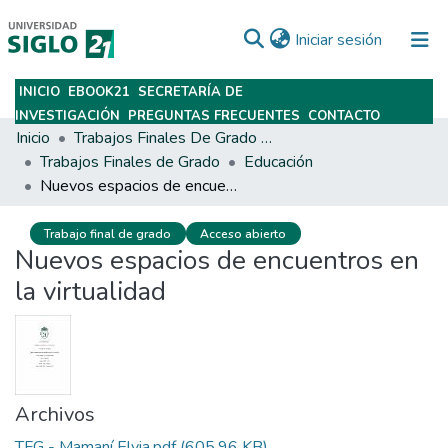
(current)
Iniciar sesión
INICIO
EBOOK21
SECRETARÍA DE
Subir
INVESTIGACIÓN
PREGUNTAS FRECUENTES
CONTACTO
Inicio
Trabajos Finales De Grado Y Posgrado
Trabajos Finales de Grado
Educación
Nuevos espacios de encuentros en la virtualidad
Trabajo final de grado
Acceso abierto
Nuevos espacios de encuentros en
la virtualidad
Archivos
TFG - Mamaní Elvia.pdf
(605.96 KB)