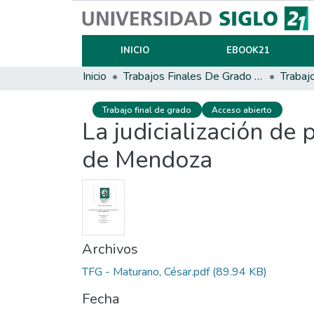
INICIO
EBOOK21
Inicio
Trabajos Finales De Grado Y Posgrado
Trabaj
Trabajo final de grado
Acceso abierto
La judicialización de
de Mendoza
Archivos
TFG - Maturano, César.pdf
(89.94 KB)
Fecha