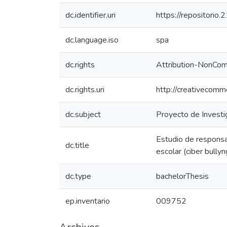
dc.identifier.uri
https://repositorio
dc.language.iso
spa
dc.rights
Attribution-NonCom
dc.rights.uri
http://creativecomm
dc.subject
Proyecto de Investi
Estudio de responsab
dc.title
escolar (ciber bullyn
dc.type
bachelorThesis
ep.inventario
009752