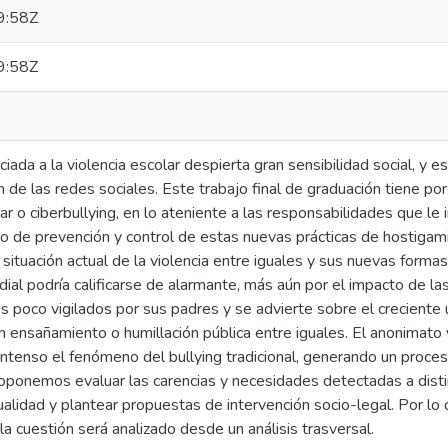
9:58Z
9:58Z
iada a la violencia escolar despierta gran sensibilidad social, 
n de las redes sociales. Este trabajo final de graduación tiene por
r o ciberbullying, en lo ateniente a las responsabilidades que le i
jo de prevención y control de estas nuevas prácticas de hostigami
 situación actual de la violencia entre iguales y sus nuevas forma
dial podría calificarse de alarmante, más aún por el impacto de la
s poco vigilados por sus padres y se advierte sobre el creciente 
ión ensañamiento o humillación pública entre iguales. El anonimato
ntenso el fenómeno del bullying tradicional, generando un proces
oponemos evaluar las carencias y necesidades detectadas a distin
ualidad y plantear propuestas de intervención socio-legal. Por lo
la cuestión será analizado desde un análisis trasversal.