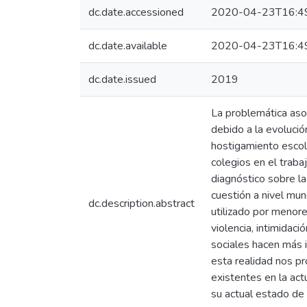
dc.date.accessioned
2020-04-23T16:4
dc.date.available
2020-04-23T16:4
dc.date.issued
2019
La problemática asoc
debido a la evolució
hostigamiento escola
colegios en el traba
diagnóstico sobre la
cuestión a nivel mun
dc.description.abstract
utilizado por menore
violencia, intimidac
sociales hacen más i
esta realidad nos pr
existentes en la act
su actual estado de 