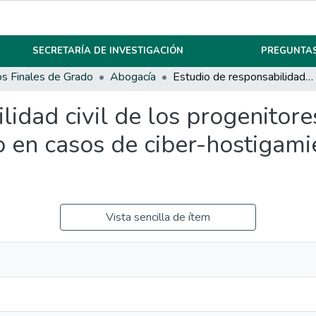
SECRETARÍA DE INVESTIGACIÓN
PREGUNTAS
os Finales de Grado
Abogacía
Estudio de responsabilidad civil de los progenitores, instituciones educativas y el estado en casos de ciber-hostigamiento escolar (ciber bullyng).
idad civil de los progenitores
o en casos de ciber-hostigami
Vista sencilla de ítem