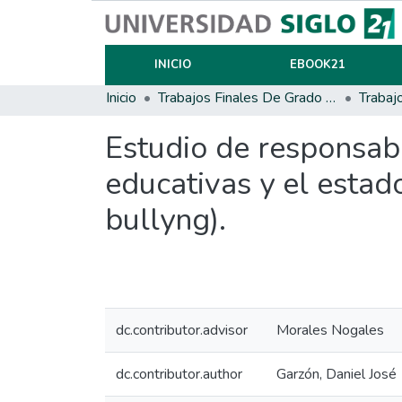
INICIO
EBOOK21
Inicio
Trabajos Finales De Grado Y Posgrado
Trabaj
Estudio de responsabil
educativas y el estad
bullyng).
dc.contributor.advisor
Morales Nogales
dc.contributor.author
Garzón, Daniel José