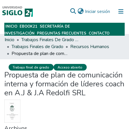
(current)
Iniciar sesión
INICIO
EBOOK21
SECRETARÍA DE
Subir
INVESTIGACIÓN
PREGUNTAS FRECUENTES
CONTACTO
Inicio
Trabajos Finales De Grado Y Posgrado
Trabajos Finales de Grado
Recursos Humanos
Propuesta de plan de comunicación interna y formación de líderes coach en A.J & J.A Redolfi SRL
Trabajo final de grado
Acceso abierto
Propuesta de plan de comunicación
interna y formación de líderes coach
en A.J & J.A Redolfi SRL
Archivos