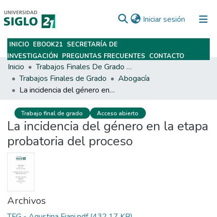
(current)
Iniciar sesión
INICIO
EBOOK21
SECRETARÍA DE
Subir
INVESTIGACIÓN
PREGUNTAS FRECUENTES
CONTACTO
Inicio
Trabajos Finales De Grado Y Posgrado
Trabajos Finales de Grado
Abogacía
La incidencia del género en la etapa probatoria del proceso
Trabajo final de grado
Acceso abierto
La incidencia del género en la etapa
probatoria del proceso
Archivos
TFG - Agustina Fiani.pdf
(432.17 KB)