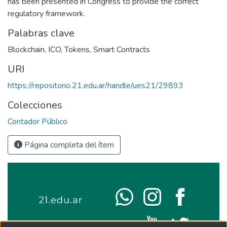
has been presented in Congress to provide the correct
regulatory framework.
Palabras clave
Blockchain
,
ICO
,
Tokens
,
Smart Contracts
URI
https://repositorio.21.edu.ar/handle/ues21/29893
Colecciones
Contador Público
Página completa del ítem