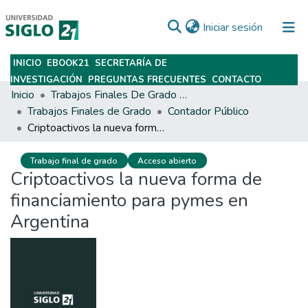
(current)
Iniciar sesión
INICIO
EBOOK21
SECRETARÍA DE
Subir
INVESTIGACIÓN
PREGUNTAS FRECUENTES
CONTACTO
Inicio
Trabajos Finales De Grado Y Posgrado
Trabajos Finales de Grado
Contador Público
Criptoactivos la nueva forma de financiamiento para pymes en Argentina
Trabajo final de grado
Acceso abierto
Criptoactivos la nueva forma de
financiamiento para pymes en
Argentina