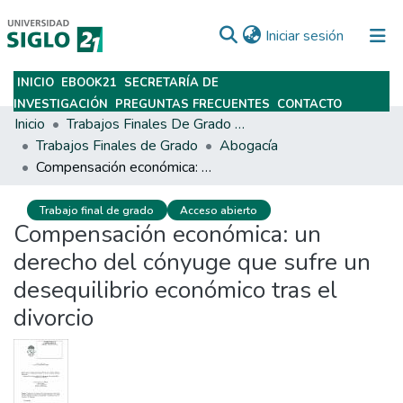
(current)
Iniciar sesión
INICIO
EBOOK21
SECRETARÍA DE
Subir
INVESTIGACIÓN
PREGUNTAS FRECUENTES
CONTACTO
Inicio
Trabajos Finales De Grado Y Posgrado
Trabajos Finales de Grado
Abogacía
Compensación económica: un derecho del cónyuge que sufre un desequilibrio económico tras el divorcio
Trabajo final de grado
Acceso abierto
Compensación económica: un
derecho del cónyuge que sufre un
desequilibrio económico tras el
divorcio