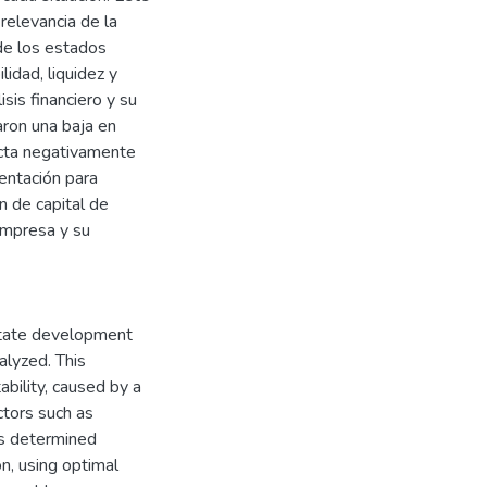
 relevancia de la
 de los estados
lidad, liquidez y
sis financiero y su
aron una baja en
acta negativamente
entación para
n de capital de
 empresa y su
 estate development
alyzed. This
ability, caused by a
ctors such as
was determined
on, using optimal