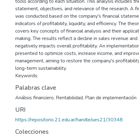
tools according to each situation. This analysis includes t
statement, objectives, and relevance of the research. A fi
was conducted based on the company's financial statement
indicators of profitability, liquidity, and efficiency. The th
covers key concepts of financial analysis and their applicat
making. The results reflect a decline in sales revenue and 
negatively impacts overall profitability. An implementati
presented to optimize costs, increase income, and improv
management, aiming to restore the company's profitability
long-term sustainability.
Keywords:
Palabras clave
Análisis financiero
,
Rentabilidad
,
Plan de implementación
URI
https://repositorio.21.edu.ar/handle/ues21/30348
Colecciones