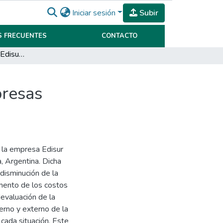
Iniciar sesión
Subir
 FRECUENTES
CONTACTO
Análisis financiero de Edisur – Rentabilidad en empresas desarrolladoras
presas
e la empresa Edisur
a, Argentina. Dicha
 disminución de la
umento de los costos
evaluación de la
terno y externo de la
cada situación. Este