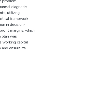
he problem
nancial diagnosis
s, utilizing
eoretical framework
ion in decision-
profit margins, which
on plan was
e working capital
 and ensure its