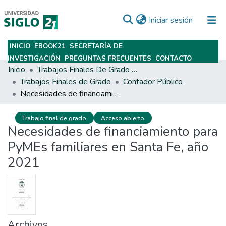
(current)
Iniciar sesión
INICIO
EBOOK21
SECRETARÍA DE
Subir
INVESTIGACIÓN
PREGUNTAS FRECUENTES
CONTACTO
Inicio
Trabajos Finales De Grado Y Posgrado
Trabajos Finales de Grado
Contador Público
Necesidades de financiamiento para PyMEs familiares en Santa Fe, año 2021
Trabajo final de grado
Acceso abierto
Necesidades de financiamiento para
PyMEs familiares en Santa Fe, año
2021
Archivos