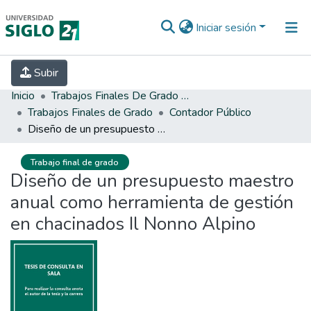
Iniciar sesión
INICIO
EBOOK21
SECRETARÍA DE
Subir
INVESTIGACIÓN
PREGUNTAS FRECUENTES
CONTACTO
Inicio
Trabajos Finales De Grado Y Posgrado
Trabajos Finales de Grado
Contador Público
Diseño de un presupuesto maestro anual como herramienta de gestión en chacinados Il Nonno Alpino
Trabajo final de grado
Diseño de un presupuesto maestro
anual como herramienta de gestión
en chacinados Il Nonno Alpino