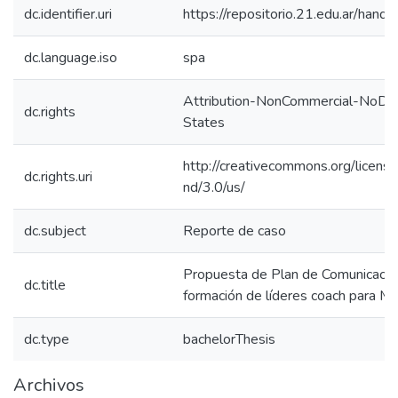
dc.identifier.uri
https://repositorio.21.edu.ar/han
dc.language.iso
spa
Attribution-NonCommercial-NoDer
dc.rights
States
http://creativecommons.org/licens
dc.rights.uri
nd/3.0/us/
dc.subject
Reporte de caso
Propuesta de Plan de Comunicación
dc.title
formación de líderes coach para Ma
dc.type
bachelorThesis
Archivos