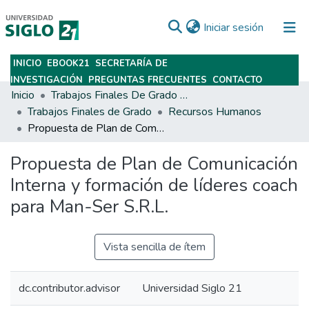
(current)
Iniciar sesión
INICIO
EBOOK21
SECRETARÍA DE
Subir
INVESTIGACIÓN
PREGUNTAS FRECUENTES
CONTACTO
Inicio
Trabajos Finales De Grado Y Posgrado
Trabajos Finales de Grado
Recursos Humanos
Propuesta de Plan de Comunicación Interna y formación de líderes coach para Man-Ser S.R.L.
Propuesta de Plan de Comunicación
Interna y formación de líderes coach
para Man-Ser S.R.L.
Vista sencilla de ítem
dc.contributor.advisor
Universidad Siglo 21