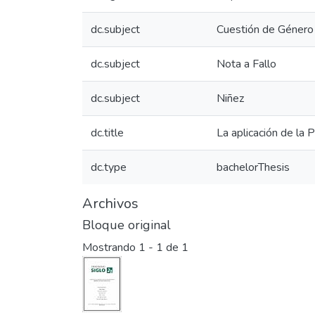
dc.subject
Cuestión de Género
dc.subject
Nota a Fallo
dc.subject
Niñez
dc.title
La aplicación de la 
dc.type
bachelorThesis
Archivos
Bloque original
Mostrando
1 - 1 de 1