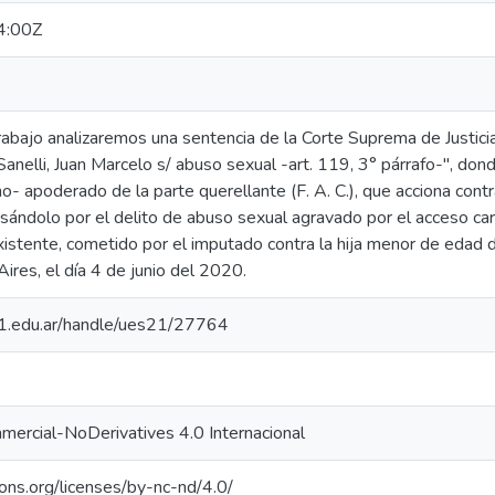
4:00Z
rabajo analizaremos una sentencia de la Corte Suprema de Justici
Sanelli, Juan Marcelo s/ abuso sexual -art. 119, 3° párrafo-", don
- apoderado de la parte querellante (F. A. C.), que acciona contr
sándolo por el delito de abuso sexual agravado por el acceso car
xistente, cometido por el imputado contra la hija menor de edad 
ires, el día 4 de junio del 2020.
.21.edu.ar/handle/ues21/27764
ercial-NoDerivatives 4.0 Internacional
ons.org/licenses/by-nc-nd/4.0/