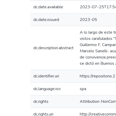
dc.date.available
2023-07-25T17:5
dc.date.issued
2023-05
A lo largo de este t
vistos caratulados "
Guillermo F. Campano
dc.description.abstract
Marcelo Sanelli- acu
de convivencia pree
se dictó en Buenos A
dc.identifier.uri
https://repositorio
dc.language.iso
spa
dc.rights
Attribution-NonComm
dc.rights.uri
http://creativecomm