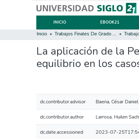
INICIO
EBOOK21
Inicio
Trabajos Finales De Grado Y Posgrado
Trabaj
La aplicación de la 
equilibrio en los caso
dc.contributor.advisor
Baena, César Daniel
dc.contributor.author
Larrosa, Huilen Sac
dc.date.accessioned
2023-07-25T17:5