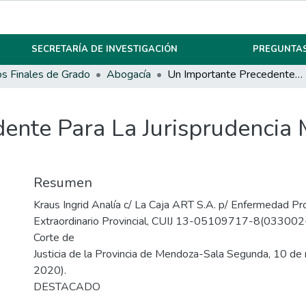
SECRETARÍA DE INVESTIGACIÓN
PREGUNTAS
os Finales de Grado
Abogacía
Un Importante Precedente Para La Jurisprudencia Mendocina: Análisis Del Fallo “Kraus”
ente Para La Jurisprudencia 
Resumen
Kraus Ingrid Analía c/ La Caja ART S.A. p/ Enfermedad Pr
Extraordinario Provincial, CUIJ 13-05109717-8(03300
Corte de
Justicia de la Provincia de Mendoza-Sala Segunda, 10 de
2020).
DESTACADO