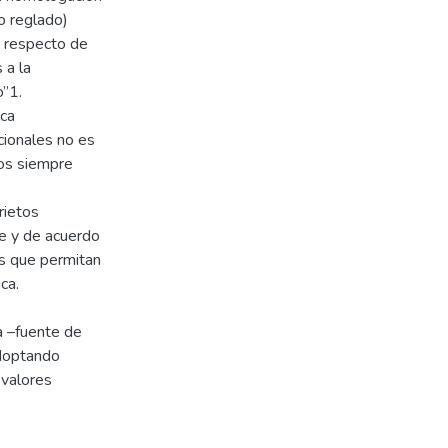
o reglado)
- respecto de
 a la
o”1.
ica
cionales no es
dos siempre
rietos
e y de acuerdo
s que permitan
ca.
a –fuente de
adoptando
 valores