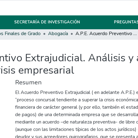
SECRETARÍA DE INVESTIGACIÓN
PREGUNTAS
os Finales de Grado
Abogacía
A.P.E. Acuerdo Preventivo Extrajudicial. Análisis y apreciaciones sobre una alternativa a la crisis empresarial
tivo Extrajudicial. Análisis y
risis empresarial
Resumen
El Acuerdo Preventivo Extrajudicial ( en adelante A.P.E.) 
“proceso concursal tendiente a superar la crisis económica
financiera de carácter general (y por ello, también el est
de pagos) de una determinada empresa que se desarroll
mediante un acuerdo –de naturaleza preventiva- de libre 
(aunque con las limitaciones típicas de los actos jurídicos)
deudor y sus acreedores quirografarios, que se presenta