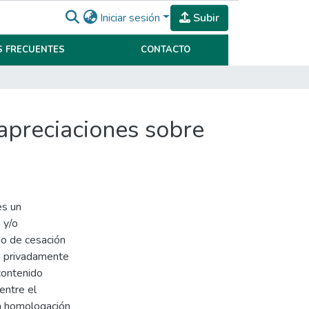
Iniciar sesión
Subir
 FRECUENTES
CONTACTO
 apreciaciones sobre
es un
 y/o
ado de cesación
a privadamente
contenido
 entre el
 a homologación