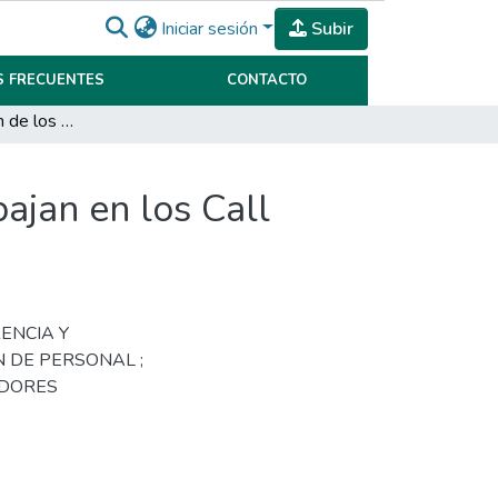
Iniciar sesión
Subir
 FRECUENTES
CONTACTO
Causas de Rotación de los Teleoperadores que trabajan en los Call Center.
ajan en los Call
RENCIA Y
 DE PERSONAL ;
ADORES