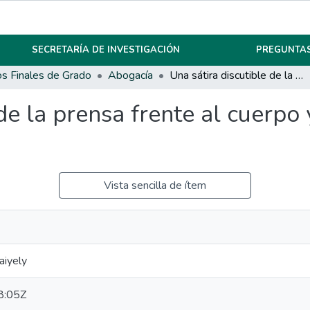
SECRETARÍA DE INVESTIGACIÓN
PREGUNTAS
os Finales de Grado
Abogacía
Una sátira discutible de la prensa frente al cuerpo y la corporalidad de la mujer
de la prensa frente al cuerpo
Vista sencilla de ítem
aiyely
8:05Z