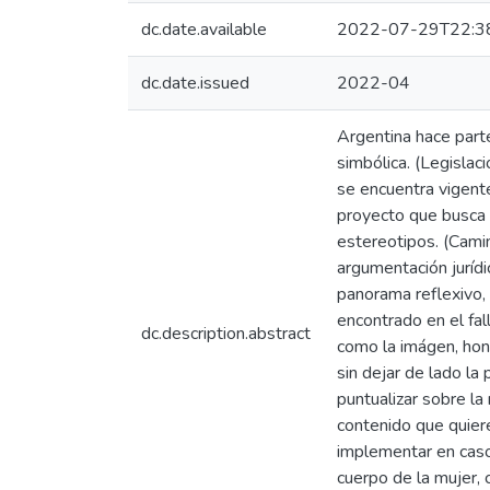
dc.date.available
2022-07-29T22:3
dc.date.issued
2022-04
Argentina hace parte
simbólica. (Legisla
se encuentra vigent
proyecto que busca 
estereotipos. (Camin
argumentación jurídi
panorama reflexivo,
encontrado en el fal
dc.description.abstract
como la imágen, honr
sin dejar de lado la 
puntualizar sobre la
contenido que quiere
implementar en casos
cuerpo de la mujer,