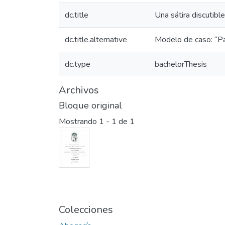
dc.title
Una sátira discutible
dc.title.alternative
Modelo de caso: “Pa
dc.type
bachelorThesis
Archivos
Bloque original
Mostrando
1 - 1 de 1
Colecciones