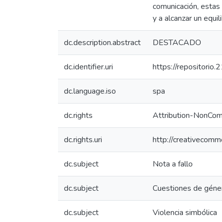
comunicación, estas 
y a alcanzar un equil
dc.description.abstract
DESTACADO
dc.identifier.uri
https://repositorio
dc.language.iso
spa
dc.rights
Attribution-NonComm
dc.rights.uri
http://creativecomm
dc.subject
Nota a fallo
dc.subject
Cuestiones de géne
dc.subject
Violencia simbólica