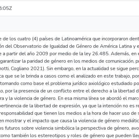
8:05Z
 de los cuatro (4) países de Latinoamérica que incorporaron dentr
ción del Observatorio de Igualdad de Género de América Latina y
e a partir del año 2009 por medio de la ley 26.485. Además, en
garantizar la paridad de género en los medios de comunicación, p
otti, Cogliano 2021). Sin embargo, en la actualidad se sigue perci
ca que se le brinda a casos como el analizado en este trabajo, po
 tomando como base el problema jurídico axiológico estudiado po
lo, por la presencia de un conflicto entre el derecho a la liberta
a y la violencia de género. En esa misma línea se abordó el marco
pertinencia de la libertad de expresión, ya que la intención no es 
 responsabilidad que tienen los medios a la hora de hacer uso de s
n mostrar y el impacto que causa la violencia de género mediátic
 futuros sobre violencia simbólica la perspectiva de género, avoc
 como también los estereotipos y roles de género que pueden ll