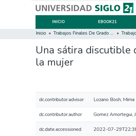
INICIO
EBOOK21
Inicio
Trabajos Finales De Grado Y Posgrado
Trabaj
Una sátira discutible 
la mujer
dc.contributor.advisor
Lozano Bosh, Mirna
dc.contributor.author
Gomez Amortegui, J
dc.date.accessioned
2022-07-29T22:3