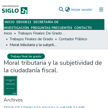
(current)
Iniciar sesión
INICIO
EBOOK21
SECRETARÍA DE
Subir
INVESTIGACIÓN
PREGUNTAS FRECUENTES
CONTACTO
Inicio
Trabajos Finales De Grado Y Posgrado
Trabajos Finales de Grado
Contador Público
Moral tributaria y la subjetividad de la ciudadanía fiscal.
Trabajo final de grado
Moral tributaria y la subjetividad de
la ciudadanía fiscal.
Archivos
TESIS DE CONSULTA EN SALA.pdf
(38.32 KB)