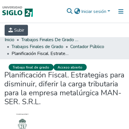
Iniciar sesión
INICIO
EBOOK21
SECRETARÍA DE
Subir
INVESTIGACIÓN
PREGUNTAS FRECUENTES
CONTACTO
Inicio
Trabajos Finales De Grado Y Posgrado
Trabajos Finales de Grado
Contador Público
Planificación Fiscal. Estrategias para disminuir, diferir la carga tributaria para la empresa metalúrgica MAN-SER. S.R.L.
Trabajo final de grado
Acceso abierto
Planificación Fiscal. Estrategias para
disminuir, diferir la carga tributaria
para la empresa metalúrgica MAN-
SER. S.R.L.