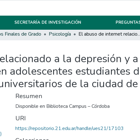
SECRETARÍA DE INVESTIGACIÓN
PREGUNTAS
os Finales de Grado
Psicología
El abuso de internet relacionado a la depresión y a la falta de habilidades sociales en adolescentes estudiantes de una escuela secundar
elacionado a la depresión y a 
en adolescentes estudiantes 
universitarios de la ciudad d
Resumen
Disponible en Biblioteca Campus – Córdoba
URI
https://repositorio.21.edu.ar/handle/ues21/17103
)