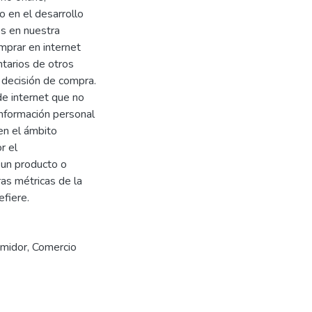
o en el desarrollo
s en nuestra
mprar en internet
tarios de otros
 decisión de compra.
de internet que no
información personal
en el ámbito
r el
 un producto o
ras métricas de la
fiere.
umidor
,
Comercio