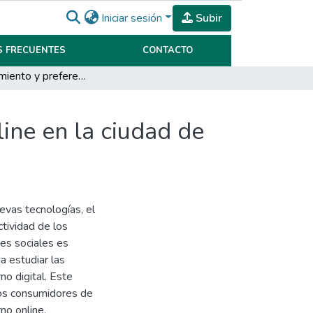
Iniciar sesión
Subir
 FRECUENTES
CONTACTO
Comportamiento y preferencias del consumidor online en la ciudad de Villa María.
ine en la ciudad de
evas tecnologías, el
ctividad de los
es sociales es
a estudiar las
no digital. Este
los consumidores de
no online,