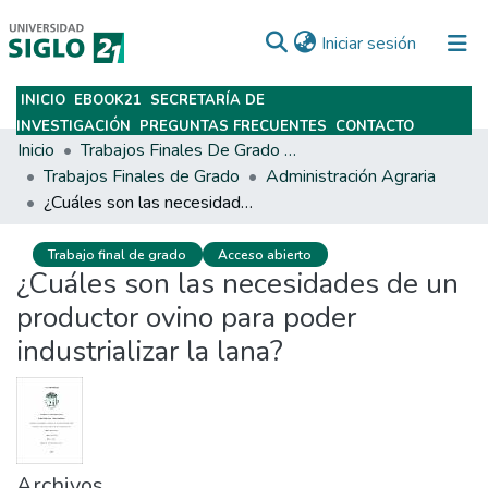
(current)
Iniciar sesión
INICIO
EBOOK21
SECRETARÍA DE
Subir
INVESTIGACIÓN
PREGUNTAS FRECUENTES
CONTACTO
Inicio
Trabajos Finales De Grado Y Posgrado
Trabajos Finales de Grado
Administración Agraria
¿Cuáles son las necesidades de un productor ovino para poder industrializar la lana?
Trabajo final de grado
Acceso abierto
¿Cuáles son las necesidades de un
productor ovino para poder
industrializar la lana?
Archivos