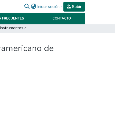
Iniciar sesión
Subir
 FRECUENTES
CONTACTO
Los nuevos instrumentos crediticios del banco Interamericano de Desarrollo durante los 90
eramericano de