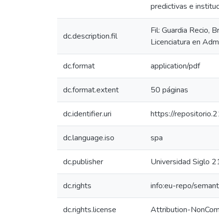
predictivas e institu
Fil: Guardia Recio,
dc.description.fil
Licenciatura en Adm
dc.format
application/pdf
dc.format.extent
50 páginas
dc.identifier.uri
https://repositorio
dc.language.iso
spa
dc.publisher
Universidad Siglo 2
dc.rights
info:eu-repo/seman
dc.rights.license
Attribution-NonComm