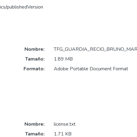
ics/publishedVersion
Nombre:
TFG_GUARDIA_RECIO_BRUNO_MARC
Tamaño:
1.89 MB
Formato:
Adobe Portable Document Format
Nombre:
license.txt
Tamaño:
1.71 KB