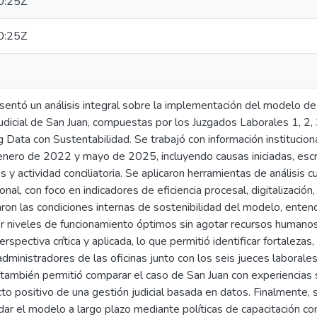
0:25Z
0:25Z
entó un análisis integral sobre la implementación del modelo de O
Judicial de San Juan, compuestas por los Juzgados Laborales 1, 2, 
Data con Sustentabilidad. Se trabajó con información institucion
nero de 2022 y mayo de 2025, incluyendo causas iniciadas, escri
 y actividad conciliatoria. Se aplicaron herramientas de análisis cu
al, con foco en indicadores de eficiencia procesal, digitalización,
ron las condiciones internas de sostenibilidad del modelo, enten
er niveles de funcionamiento óptimos sin agotar recursos humanos 
spectiva crítica y aplicada, lo que permitió identificar fortalezas
administradores de las oficinas junto con los seis jueces laborales
 también permitió comparar el caso de San Juan con experiencias si
o positivo de una gestión judicial basada en datos. Finalmente, 
dar el modelo a largo plazo mediante políticas de capacitación co