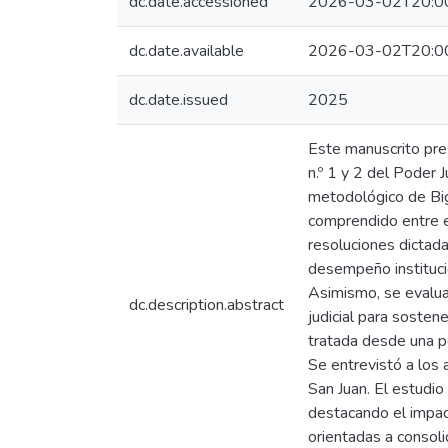
dc.date.accessioned
2026-03-02T20:0
dc.date.available
2026-03-02T20:0
dc.date.issued
2025
Este manuscrito pres
n.º 1 y 2 del Poder 
metodológico de Big 
comprendido entre e
resoluciones dictadas
desempeño institucion
Asimismo, se evalua
dc.description.abstract
judicial para sosten
tratada desde una per
Se entrevistó a los 
San Juan. El estudio
destacando el impact
orientadas a consoli