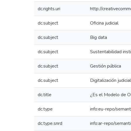
dc.rights.uri
http://creativecomm
dc.subject
Oficina judicial
dc.subject
Big data
dc.subject
Sustentabilidad insti
dc.subject
Gestión pública
dc.subject
Digitalización judicial
dc.title
¿Es el Modelo de Ofi
dc.type
info:eu-repo/semant
dc.type.snrd
info:ar-repo/semanti