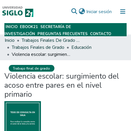
(current)
Iniciar sesión
INICIO
EBOOK21
SECRETARÍA DE
Subir
INVESTIGACIÓN
PREGUNTAS FRECUENTES
CONTACTO
Inicio
Trabajos Finales De Grado Y Posgrado
Trabajos Finales de Grado
Educación
Violencia escolar: surgimiento del acoso entre pares en el nivel primario
Trabajo final de grado
Violencia escolar: surgimiento del
acoso entre pares en el nivel
primario