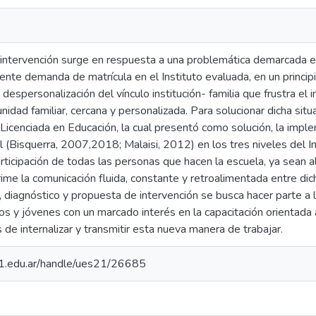
intervención surge en respuesta a una problemática demarcada en 
ente demanda de matrícula en el Instituto evaluada, en un princip
espersonalización del vínculo institución- familia que frustra el int
idad familiar, cercana y personalizada. Para solucionar dicha situ
Licenciada en Educación, la cual presentó como solución, la impl
(Bisquerra, 2007,2018; Malaisi, 2012) en los tres niveles del In
articipación de todas las personas que hacen la escuela, ya sean a
me la comunicación fluida, constante y retroalimentada entre dic
, diagnóstico y propuesta de intervención se busca hacer parte a l
os y jóvenes con un marcado interés en la capacitación orientada
 de internalizar y transmitir esta nueva manera de trabajar.
.21.edu.ar/handle/ues21/26685