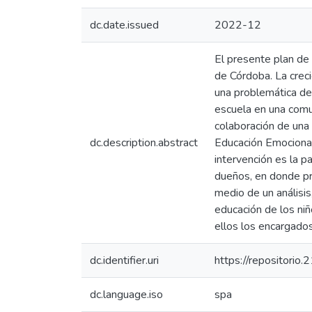
dc.date.issued
2022-12
El presente plan de 
de Córdoba. La creci
una problemática de d
escuela en una comun
colaboración de una 
dc.description.abstract
Educación Emocional 
intervención es la p
dueños, en donde pri
medio de un análisis
educación de los niñ
ellos los encargados
dc.identifier.uri
https://repositorio
dc.language.iso
spa