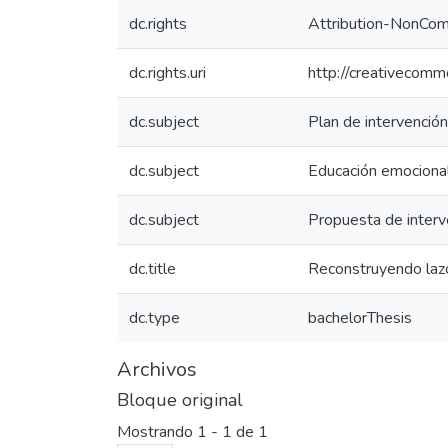
dc.rights
Attribution-NonComm
dc.rights.uri
http://creativecomm
dc.subject
Plan de intervención
dc.subject
Educación emociona
dc.subject
Propuesta de interv
dc.title
Reconstruyendo lazos
dc.type
bachelorThesis
Archivos
Bloque original
Mostrando
1 - 1 de 1