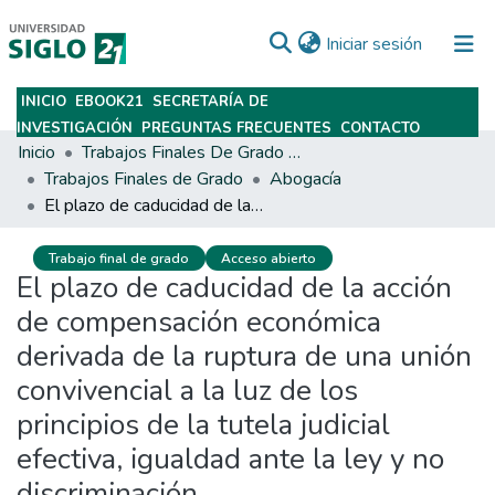
(current)
Iniciar sesión
INICIO
EBOOK21
SECRETARÍA DE
Subir
INVESTIGACIÓN
PREGUNTAS FRECUENTES
CONTACTO
Inicio
Trabajos Finales De Grado Y Posgrado
Trabajos Finales de Grado
Abogacía
El plazo de caducidad de la acción de compensación económica derivada de la ruptura de una unión convivencial a la luz de los principios de la tutela judicial efectiva, igualdad ante la ley y no discriminación
Trabajo final de grado
Acceso abierto
El plazo de caducidad de la acción
de compensación económica
derivada de la ruptura de una unión
convivencial a la luz de los
principios de la tutela judicial
efectiva, igualdad ante la ley y no
discriminación