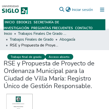
(current)
Iniciar sesión
INICIO
EBOOK21
SECRETARÍA DE
Subir
INVESTIGACIÓN
PREGUNTAS FRECUENTES
CONTACTO
Inicio
Trabajos Finales De Grado Y Posgrado
Trabajos Finales de Grado
Abogacía
RSE y Propuesta de Proyecto de Ordenanza Municipal para la Ciudad de Villa María: Registro Único de Gestión Responsable.
Trabajo final de grado
Acceso abierto
RSE y Propuesta de Proyecto de
Ordenanza Municipal para la
Ciudad de Villa María: Registro
Único de Gestión Responsable.