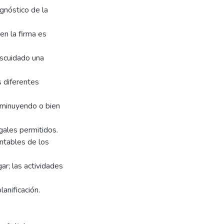
agnóstico de la
en la firma es
scuidado una
s diferentes
sminuyendo o bien
egales permitidos.
ontables de los
ar; las actividades
anificación.