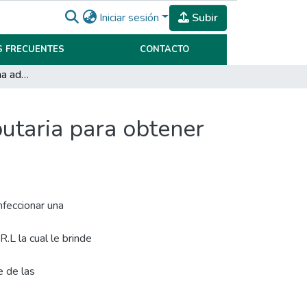
Iniciar sesión
Subir
 FRECUENTES
CONTACTO
Implementación de una adecuada Planificación Tributaria para obtener beneficios fiscales y disminuir impuestos
utaria para obtener
nfeccionar una
R.L la cual le brinde
e de las