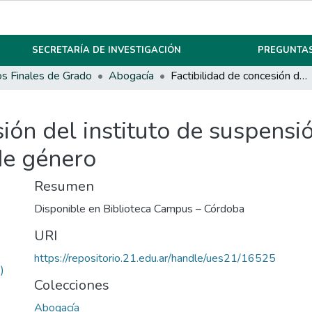
SECRETARÍA DE INVESTIGACIÓN
PREGUNTAS
os Finales de Grado
Abogacía
Factibilidad de concesión del instituto de suspensión del juicio a prueba en caso de violencia de género
ión del instituto de suspensió
de género
Resumen
Disponible en Biblioteca Campus – Córdoba
URI
https://repositorio.21.edu.ar/handle/ues21/16525
)
Colecciones
Abogacía