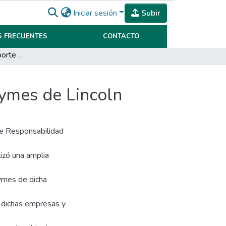
Iniciar sesión
Subir
 FRECUENTES
CONTACTO
La elaboración del reporte de sustentabilidad en Pymes de Lincoln
Pymes de Lincoln
re Responsabilidad
lizó una amplia
Pymes de dicha
e dichas empresas y