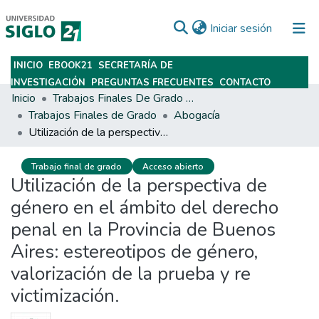
(current)
Iniciar sesión
INICIO
EBOOK21
SECRETARÍA DE
Subir
INVESTIGACIÓN
PREGUNTAS FRECUENTES
CONTACTO
Inicio
Trabajos Finales De Grado Y Posgrado
Trabajos Finales de Grado
Abogacía
Utilización de la perspectiva de género en el ámbito del derecho penal en la Provincia de Buenos Aires: estereotipos de género, valorización de la prueba y re victimización.
Trabajo final de grado
Acceso abierto
Utilización de la perspectiva de
género en el ámbito del derecho
penal en la Provincia de Buenos
Aires: estereotipos de género,
valorización de la prueba y re
victimización.