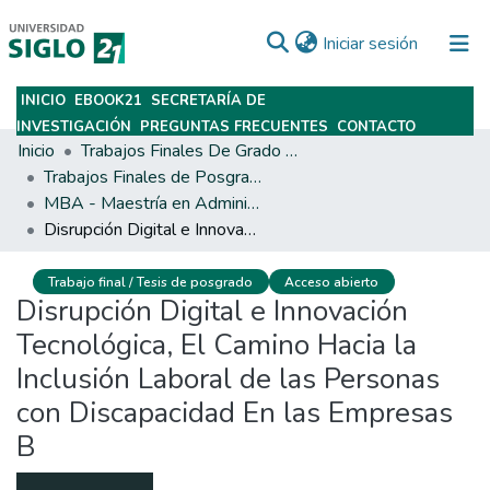
(current)
Iniciar sesión
INICIO
EBOOK21
SECRETARÍA DE
Subir
INVESTIGACIÓN
PREGUNTAS FRECUENTES
CONTACTO
Inicio
Trabajos Finales De Grado Y Posgrado
Trabajos Finales de Posgrados y Maestrías
MBA - Maestría en Administración de Empresas
Disrupción Digital e Innovación Tecnológica, El Camino Hacia la Inclusión Laboral de las Personas con Discapacidad En las Empresas B
Trabajo final / Tesis de posgrado
Acceso abierto
Disrupción Digital e Innovación
Tecnológica, El Camino Hacia la
Inclusión Laboral de las Personas
con Discapacidad En las Empresas
B