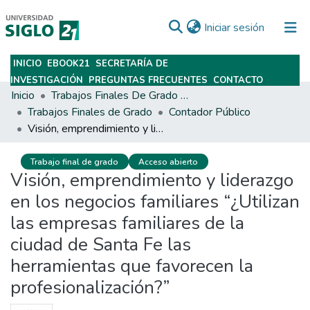
(current)
Iniciar sesión
INICIO
EBOOK21
SECRETARÍA DE
Subir
INVESTIGACIÓN
PREGUNTAS FRECUENTES
CONTACTO
Inicio
Trabajos Finales De Grado Y Posgrado
Trabajos Finales de Grado
Contador Público
Visión, emprendimiento y liderazgo en los negocios familiares “¿Utilizan las empresas familiares de la ciudad de Santa Fe las herramientas que favorecen la profesionalización?”
Trabajo final de grado
Acceso abierto
Visión, emprendimiento y liderazgo
en los negocios familiares “¿Utilizan
las empresas familiares de la
ciudad de Santa Fe las
herramientas que favorecen la
profesionalización?”