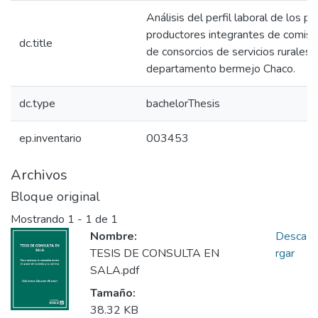
Análisis del perfil laboral de los 
productores integrantes de comisio
dc.title
de consorcios de servicios rurales 
departamento bermejo Chaco.
dc.type
bachelorThesis
ep.inventario
003453
Archivos
Bloque original
Mostrando
1 - 1 de 1
Nombre:
Desca
TESIS DE CONSULTA EN
rgar
SALA.pdf
Tamaño:
38.32 KB