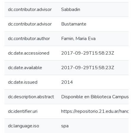
dc.contributor.advisor
Sabbadin
dc.contributor.advisor
Bustamante
dc.contributor.author
Famin, Maria Eva
dc.date.accessioned
2017-09-29T15:58:23Z
dc.date.available
2017-09-29T15:58:23Z
dc.date.issued
2014
dc.description.abstract
Disponible en Biblioteca Campus 
dc.identifier.uri
https://repositorio.21.edu.ar/han
dc.language.iso
spa