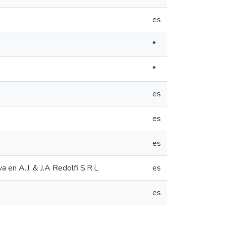
es
*
*
es
es
es
va en A.J. & J.A Redolfi S.R.L
es
es