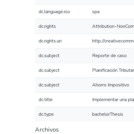
dc.language.iso
spa
dc.rights
Attribution-NonComm
dc.rights.uri
http://creativecomm
dc.subject
Reporte de caso
dc.subject
Planificación Tributar
dc.subject
Ahorro Impositivo
dc.title
Implementar una plan
dc.type
bachelorThesis
Archivos