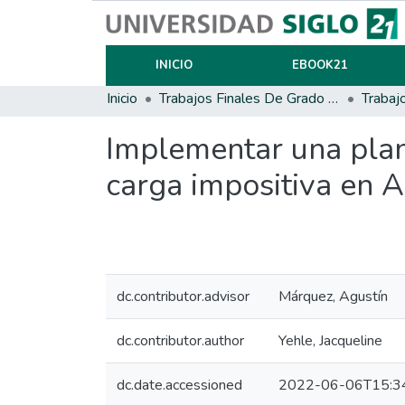
INICIO
EBOOK21
Inicio
Trabajos Finales De Grado Y Posgrado
Trabaj
Implementar una plani
carga impositiva en A.
dc.contributor.advisor
Márquez, Agustín
dc.contributor.author
Yehle, Jacqueline
dc.date.accessioned
2022-06-06T15:3