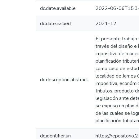
dc.date.available
2022-06-06T15:3
dc.date.issued
2021-12
El presente trabajo 
través del diseño e 
impositivo de manera
planificación tribut
como caso de estudio 
localidad de James Cr
dc.description.abstract
impositiva, económic
tributos, producto de
legislación ante det
se expuso un plan d
de las cuales se log
planificación tributari
dc.identifier.uri
https://repositorio