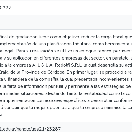
4:22Z
final de graduación tiene como objetivo, reducir la carga fiscal 
implementación de una planificación tributaria, como herramienta 
 legal. Para su realización se utilizó un enfoque teórico, pertinent
aria y su aplicación en diferentes empresas del sector, en paralel
a la empresa A. J. & J. A. Redolfi S.R.L, la cual desarrolla su act
aik, de la Provincia de Córdoba. En primer lugar, se procedió a real
a y financiera de la compañía, la cual presentaba inconvenientes a
 la falta de información puntual y pertinente a las estrategias de p
erminadas situaciones, afectando tanto la rentabilidad como la c
e implementación con acciones específicas a desarrollar conforme
ró concluir que la mejor opción para que la empresa minimice la ca
a.
.21.edu.ar/handle/ues21/23287