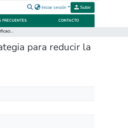
Iniciar sesión
Subir
 FRECUENTES
CONTACTO
Implementar una planificación tributaria como estrategia para reducir la carga impositiva en A.J. & J.A Redolfi S.R.L
tegia para reducir la