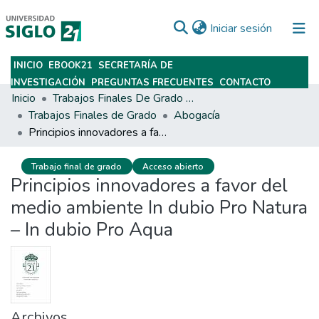
(current)
Iniciar sesión
INICIO
EBOOK21
SECRETARÍA DE
Subir
INVESTIGACIÓN
PREGUNTAS FRECUENTES
CONTACTO
Inicio
Trabajos Finales De Grado Y Posgrado
Trabajos Finales de Grado
Abogacía
Principios innovadores a favor del medio ambiente In dubio Pro Natura – In dubio Pro Aqua
Trabajo final de grado
Acceso abierto
Principios innovadores a favor del
medio ambiente In dubio Pro Natura
– In dubio Pro Aqua
Archivos