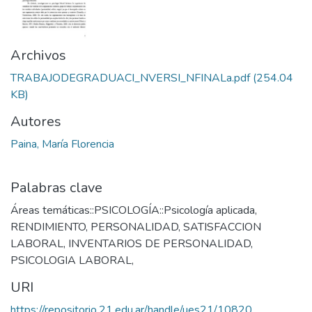
Archivos
TRABAJODEGRADUACI_NVERSI_NFINALa.pdf
(254.04
KB)
Autores
Paina, María Florencia
Palabras clave
Áreas temáticas::PSICOLOGÍA::Psicología aplicada
,
RENDIMIENTO
,
PERSONALIDAD
,
SATISFACCION
LABORAL
,
INVENTARIOS DE PERSONALIDAD
,
PSICOLOGIA LABORAL
,
URI
https://repositorio.21.edu.ar/handle/ues21/10820