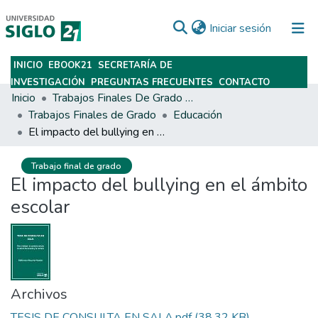
(current)
Iniciar sesión
INICIO
EBOOK21
SECRETARÍA DE
Subir
INVESTIGACIÓN
PREGUNTAS FRECUENTES
CONTACTO
Inicio
Trabajos Finales De Grado Y Posgrado
Trabajos Finales de Grado
Educación
El impacto del bullying en el ámbito escolar
Trabajo final de grado
El impacto del bullying en el ámbito
escolar
Archivos
TESIS DE CONSULTA EN SALA.pdf
(38.32 KB)