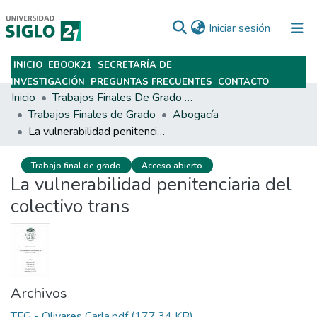
(current)
Iniciar sesión
INICIO
EBOOK21
SECRETARÍA DE
Subir
INVESTIGACIÓN
PREGUNTAS FRECUENTES
CONTACTO
Inicio
Trabajos Finales De Grado Y Posgrado
Trabajos Finales de Grado
Abogacía
La vulnerabilidad penitenciaria del colectivo trans
Trabajo final de grado
Acceso abierto
La vulnerabilidad penitenciaria del
colectivo trans
Archivos
TFG - Olivares Carla.pdf
(177.34 KB)