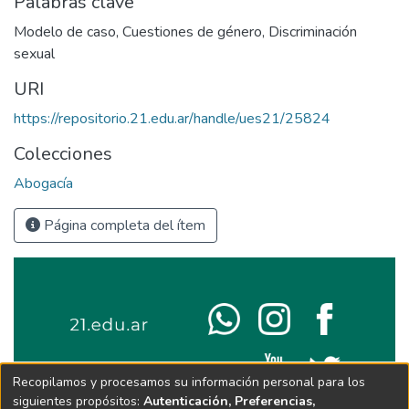
Palabras clave
Modelo de caso
,
Cuestiones de género
,
Discriminación
sexual
URI
https://repositorio.21.edu.ar/handle/ues21/25824
Colecciones
Abogacía
Página completa del ítem
Recopilamos y procesamos su información personal para los
siguientes propósitos:
Autenticación, Preferencias,