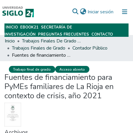
(current)
Iniciar sesión
INICIO
EBOOK21
SECRETARÍA DE
Subir
INVESTIGACIÓN
PREGUNTAS FRECUENTES
CONTACTO
Inicio
Trabajos Finales De Grado Y Posgrado
Trabajos Finales de Grado
Contador Público
Fuentes de financiamiento para PyMEs familiares de La Rioja en contexto de crisis, año 2021
Trabajo final de grado
Acceso abierto
Fuentes de financiamiento para
PyMEs familiares de La Rioja en
contexto de crisis, año 2021
Archivos