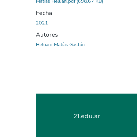
Matias Heluani.pdf
(698.67 KB)
Fecha
2021
Autores
Heluani, Matías Gastón