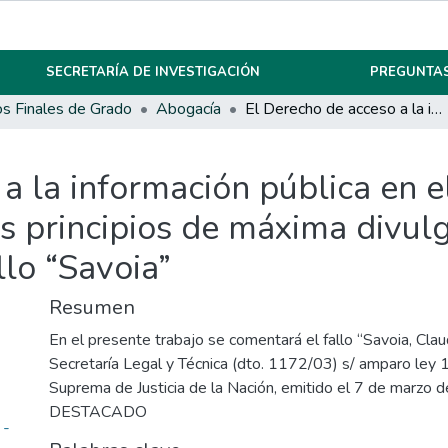
SECRETARÍA DE INVESTIGACIÓN
PREGUNTAS
os Finales de Grado
Abogacía
El Derecho de acceso a la información pública en el ordenamiento jurídico argentino y los principios de máxima divulgación y limitación de las excepciones: El fallo “Savoia”
a la información pública en 
os principios de máxima divulg
llo “Savoia”
Resumen
En el presente trabajo se comentará el fallo “Savoia, Clau
Secretaría Legal y Técnica (dto. 1172/03) s/ amparo ley 
Suprema de Justicia de la Nación, emitido el 7 de marzo 
DESTACADO
 -