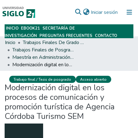
(current)
Iniciar sesión
INICIO
EBOOK21
SECRETARÍA DE
Subir
INVESTIGACIÓN
PREGUNTAS FRECUENTES
CONTACTO
Inicio
Trabajos Finales De Grado Y Posgrado
Trabajos Finales de Posgrados y Maestrías
Maestría en Administración de Negocios y Aplicaciones Tecnológicas en la Empresa
Modernización digital en los procesos de comunicación y promoción turística de Agencia Córdoba Turismo SEM
Trabajo final / Tesis de posgrado
Acceso abierto
Modernización digital en los
procesos de comunicación y
promoción turística de Agencia
Córdoba Turismo SEM