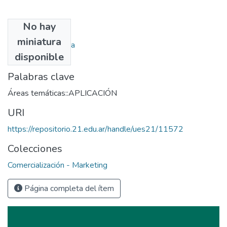
No hay
Autores
miniatura
Kopac, Ivana Cecilia
disponible
Palabras clave
Áreas temáticas::APLICACIÓN
URI
https://repositorio.21.edu.ar/handle/ues21/11572
Colecciones
Comercialización - Marketing
Página completa del ítem