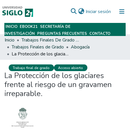
(current)
Iniciar sesión
INICIO
EBOOK21
SECRETARÍA DE
Subir
INVESTIGACIÓN
PREGUNTAS FRECUENTES
CONTACTO
Inicio
Trabajos Finales De Grado Y Posgrado
Trabajos Finales de Grado
Abogacía
La Protección de los glaciares frente al riesgo de un gravamen irreparable.
Trabajo final de grado
Acceso abierto
La Protección de los glaciares
frente al riesgo de un gravamen
irreparable.